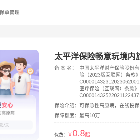
保单管理
太平洋保险畅意玩境内
备 案 名：
中国太平洋财产保险股份有
险（2023版互联网）条款
C0000143231202306
医疗保险（互联网）条款》
C0000143252202112
住院津贴保险（互联网）条
保险介绍：
可保急性高原病，在线投保操
C0000143252202112
保障额度：
最高10万
险（互联网）条款》（注册
C0000143252202112
动保险（互联网）条款》（注
0.8
￥
起
保费：