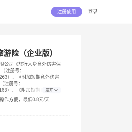
登录
注册使用
旅游险（企业版）
限公司《旅行人身意外伤害保
》（注册号：
2001263）、《附加短期意外伤害
（注册号：
2437163）、《附加短期意外伤害
展开
款》（注册号：
作方便，最低0.8元/天
2028683）、《附加旅行急性病保
号：
2437103）、《附加扩展高风险活
册号：C00001