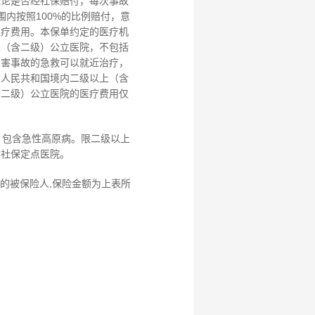
无论是否经社保赔付，每次事故
围内按照100%的比例赔付，意
医疗费用。本保单约定的医疗机
上（含二级）公立医院，不包括
伤害事故的急救可以就近治疗，
华人民共和国境内二级以上（含
含二级）公立医院的医疗费用仅
，包含急性高原病。限二级以上
营社保定点医院。
岁）的被保险人,保险金额为上表所