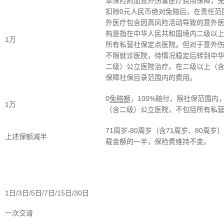
本保险附加意外伤害医疗费用保障，
扣除0元人民币绝对免赔后，在责任范
外医疗包含因高风险活动导致的意外
构是指在中华人民共和国境内二级以
1万
所有私营社保定点医院。但对于意外
不限就诊医院，待情况稳定后转到中
二级）公立医院治疗。在二级以上（
保障社保目录范围内的费用。
0
免赔额
，100%赔付，限社保范围内
1万
（含二级）公立医院，不包括所有私
71周岁-80周岁（含71周岁、80周
上述保额减半
载金额的一半，保险费维持不变。
1日/3日/5日/7日/15日/30日
一次交清