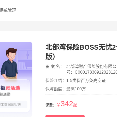
保单管理
北部湾保险BOSS无忧2
版）
备 案 名：
北部湾财产保险股份有限公
号：C00017330912023120
保险介绍：
1-5类保百万免高空证
保障额度：
最高100万
342
￥
起
保费：