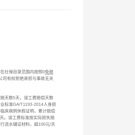
在社保目录范围内按照0
免赔
险公司有权拒绝承担与事故无关
免赔天数5天，误工费赔偿天数
GA/T1193-2014人身损
和临床病例休假证明，累计赔偿
0天。误工费标准按实际损失赔
流水辅证材料，超100元/天