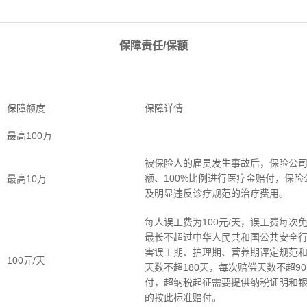
保障责任/保额
保障额度
保障详情
最高100万
被保险人的雇员发生事故后，保险公司
额
、100%比例进行医疗金赔付，保
最高10万
及明显违反诊疗规范的治疗费用。
每人误工费为100元/天，误工费每次
最长不超过中华人民共和国公共安全行业标准
害误工期、护理期、营养期评定规范
100元/天
天数不超180天，每次赔偿天数不超9
付，超纳税起征需要提供纳税证明和银行
的按此标准赔付。