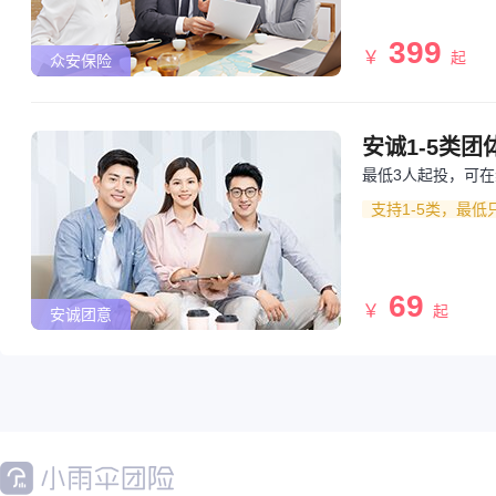
399
￥
起
众安保险
安诚1-5类团
最低3人起投，可
支持1-5类，最低
69
￥
起
安诚团意