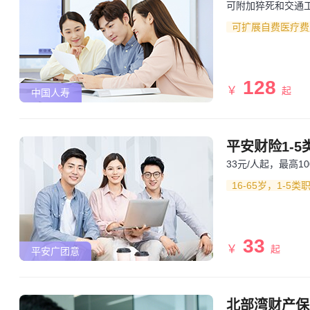
可附加猝死和交通
可扩展自费医疗费
128
￥
起
中国人寿
平安财险1-
33元/人起，最高
16-65岁，1-5
33
￥
起
平安广团意
北部湾财产保