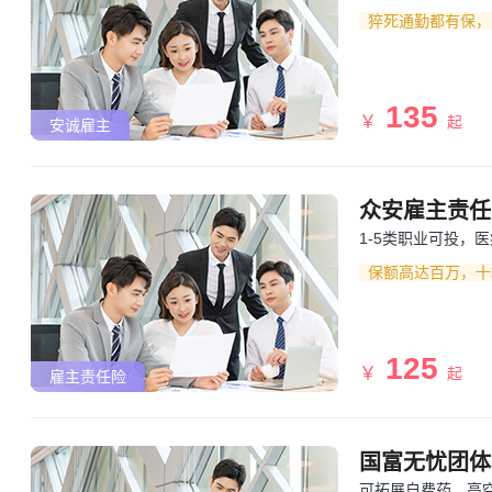
猝死通勤都有保，
135
￥
起
安诚雇主
众安雇主责任险
1-5类职业可投，
保额高达百万，十
125
￥
起
雇主责任险
国富无忧团体
可拓展自费药、高