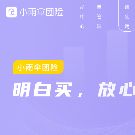
品
单
册
中
管
使
心
理
用