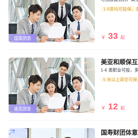
1-6类均可投保
33
￥
起
国富团意
美亚和顺保互
1-6 类职业可投
5 米以上高空可
12
￥
起
美亚团意
国寿财团体意外