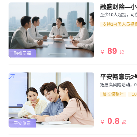
融盛财险—小
至少10人起投，可
支持1-4类人员
89
￥
起
融盛员福
平安畅意玩2
拓展高风险活动，0
最长保整年
1
0.8
￥
起
平安旅意