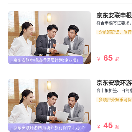
业版)
京东安联申根
符合申根签证要求
含航班延误、旅行
65
￥
起
京东安联申根旅行保障计划(企业版)
京东安联环游
含申根拒签、自驾
多项户外娱乐可保
45
￥
起
京东安联环游四海境外旅行保障计划(企