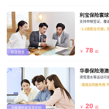
业版)
利宝保险寰球
支持申根签证，覆
1-2类职业可保
78
￥
起
利宝旅意
华泰保险港澳
滑雪潜水等运动可保
港澳台同胞专用 
20
￥
起
华泰保险旅游意外险