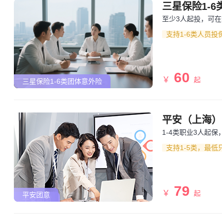
三星保险1-
至少3人起投，可
支持1-6类人员
60
￥
起
三星保险1-6类团体意外险
平安（上海）
1-4类职业3人起
支持1-5类，最低
79
￥
起
平安团意