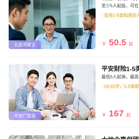
至少5人起投，可
支持1-5类和高空
50.5
￥
起
北部湾雇主
平安财险1-
最低5人起保，最高
18-65岁，1-
167
￥
起
平安广团意