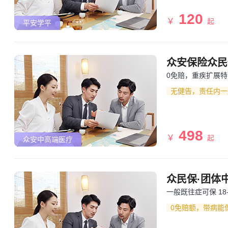
120
￥
起
平安学平
众安保险众民
0免赔，重疾扩展
无健告，责任内一
498
￥
起
众安中高端医疗
众民保·团体中
一般既往症可保 18
0免赔额，带病能