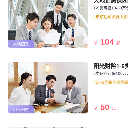
大地企惠保团
1-5类可投10-80
审核后可承保人资
104
￥
起
大地团意
阳光财险1-
5类职业可保100
1—5类职业不限
50
￥
起
阳光团意