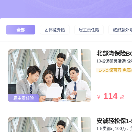
全部
团体意外险
雇主责任险
旅游意外
北部湾保险BO
10档保额灵活选 
1-5类保百万 免
114
￥
起
雇主责任险
安诚轻松保1-
1-5类都可100万