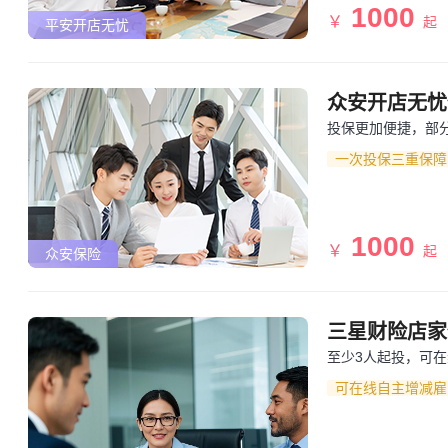
1000
￥
起
平安开店无忧
众安开店无忧保
投保更加便捷，部
一次投保三重保障
1000
￥
起
众安保险
三星财险店家
至少3人起投，可
可在线自主增减雇