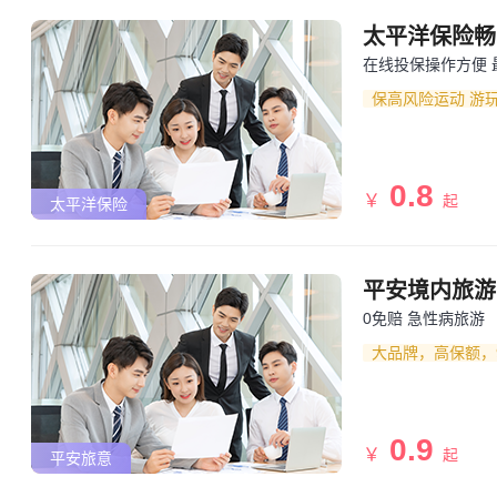
太平洋保险畅
在线投保操作方便 最
保高风险运动 游
0.8
￥
起
太平洋保险
平安境内旅游
0免赔 急性病旅游
大品牌，高保额，
0.9
￥
起
平安旅意